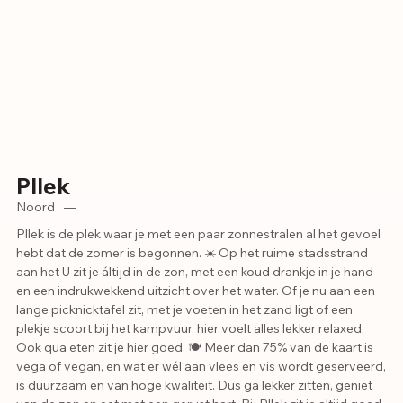
Pllek
Noord
—
Pllek is de plek waar je met een paar zonnestralen al het gevoel
hebt dat de zomer is begonnen. ☀️ Op het ruime stadsstrand
aan het IJ zit je áltijd in de zon, met een koud drankje in je hand
en een indrukwekkend uitzicht over het water. Of je nu aan een
lange picknicktafel zit, met je voeten in het zand ligt of een
plekje scoort bij het kampvuur, hier voelt alles lekker relaxed.
Ook qua eten zit je hier goed. 🍽️ Meer dan 75% van de kaart is
vega of vegan, en wat er wél aan vlees en vis wordt geserveerd,
is duurzaam en van hoge kwaliteit. Dus ga lekker zitten, geniet