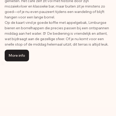
genieten. Het café zelf zit vol met historie door zijn
mozaïekvloer en klassieke bar, maar buiten zit je minstens zo
goed—of je nu even pauzeert tijdens een wandeling of blijft
hangen voor een lange borrel.
Op de kaart vind je goede koffie met appelgebak, Limburgse
bieren en borrelhappen die precies passen bij een ontspannen
middag aan het water. 🍺 De bediening is vriendelijk en attent,
wat bijdraagt aan de gezellige sfeer. Of je nu komt voor een
snelle stop of de middag helemaal uitzit, dit terras is altijd leuk.
More info