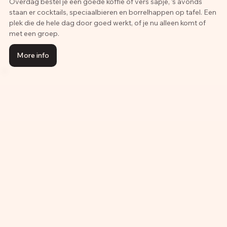
Overdag bestel je een goede koffie of vers sapje, ’s avonds
staan er cocktails, speciaalbieren en borrelhappen op tafel. Een
plek die de hele dag door goed werkt, of je nu alleen komt of
met een groep.
More info