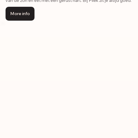
van de zon en eet met een gerust hart. Bij Pllek zit je altijd goed.
More info